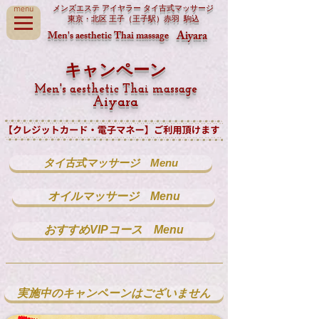
メンズエステ アイヤラー
タイ古式マッサージ​
menu
東京
・
北区
王子
（
王子駅
）
赤羽
駒込
Aiyara
Men's aesthetic Thai massage
​キャンペーン
Men's aesthetic Thai massage
Aiyara
タイ古式マッサージ Menu
オイルマッサージ Menu
おすすめVIPコース Menu
実施中のキャンペーンはございません