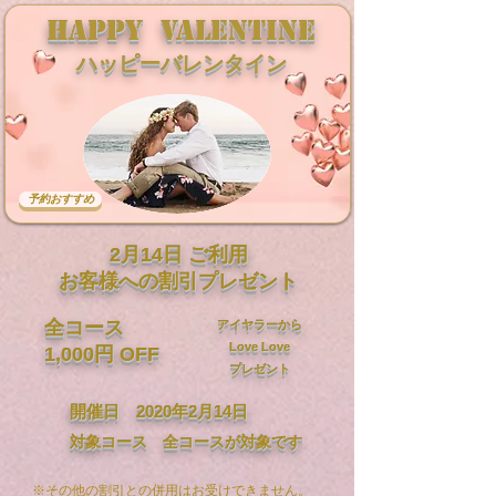
​HAPPY Valentine
​ハッピーバレンタイン
予約おすすめ
​2月14日 ご利用
お客様への​割引プレゼント
​全コース
​アイヤラーから
Love Love
​1,000円 OFF
プレゼント
​開催日 2020年2月14日
​対象コース 全コースが対象です​
​※その他の割引との併用はお受けできません。